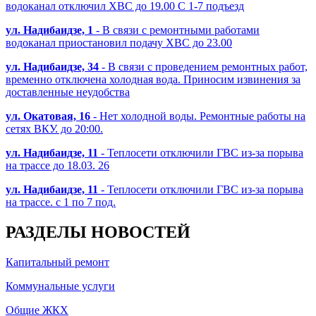
водоканал отключил ХВС до 19.00 С 1-7 подъезд
ул. Надибаидзе, 1
- В связи с ремонтными работами
водоканал приостановил подачу ХВС до 23.00
ул. Надибаидзе, 34
- В связи с проведением ремонтных работ,
временно отключена холодная вода. Приносим извинения за
доставленные неудобства
ул. Окатовая, 16
- Нет холодной воды. Ремонтные работы на
сетях ВКУ. до 20:00.
ул. Надибаидзе, 11
- Теплосети отключили ГВС из-за порыва
на трассе до 18.03. 26
ул. Надибаидзе, 11
- Теплосети отключили ГВС из-за порыва
на трассе. с 1 по 7 под.
РАЗДЕЛЫ НОВОСТЕЙ
Капитальный ремонт
Коммунальные услуги
Общие ЖКХ