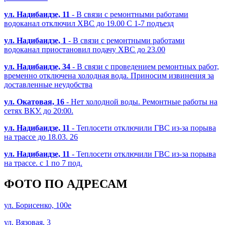
ул. Надибаидзе, 11
- В связи с ремонтными работами
водоканал отключил ХВС до 19.00 С 1-7 подъезд
ул. Надибаидзе, 1
- В связи с ремонтными работами
водоканал приостановил подачу ХВС до 23.00
ул. Надибаидзе, 34
- В связи с проведением ремонтных работ,
временно отключена холодная вода. Приносим извинения за
доставленные неудобства
ул. Окатовая, 16
- Нет холодной воды. Ремонтные работы на
сетях ВКУ. до 20:00.
ул. Надибаидзе, 11
- Теплосети отключили ГВС из-за порыва
на трассе до 18.03. 26
ул. Надибаидзе, 11
- Теплосети отключили ГВС из-за порыва
на трассе. с 1 по 7 под.
ФОТО ПО АДРЕСАМ
ул. Борисенко, 100е
ул. Вязовая, 3