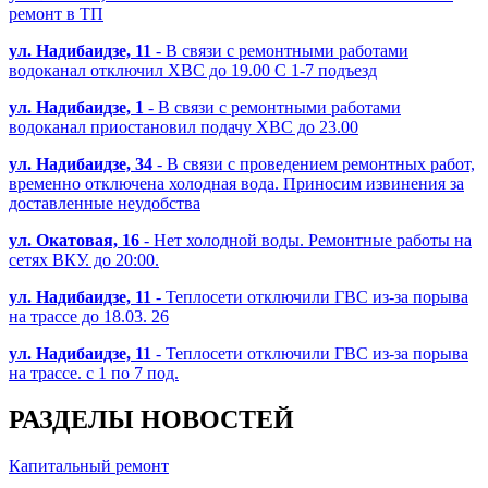
ремонт в ТП
ул. Надибаидзе, 11
- В связи с ремонтными работами
водоканал отключил ХВС до 19.00 С 1-7 подъезд
ул. Надибаидзе, 1
- В связи с ремонтными работами
водоканал приостановил подачу ХВС до 23.00
ул. Надибаидзе, 34
- В связи с проведением ремонтных работ,
временно отключена холодная вода. Приносим извинения за
доставленные неудобства
ул. Окатовая, 16
- Нет холодной воды. Ремонтные работы на
сетях ВКУ. до 20:00.
ул. Надибаидзе, 11
- Теплосети отключили ГВС из-за порыва
на трассе до 18.03. 26
ул. Надибаидзе, 11
- Теплосети отключили ГВС из-за порыва
на трассе. с 1 по 7 под.
РАЗДЕЛЫ НОВОСТЕЙ
Капитальный ремонт