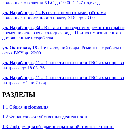
водоканал отключил ХВС до 19.00 С 1-7 подъезд
ул. Надибаидзе, 1
- В связи с ремонтными работами
водоканал приостановил подачу ХВС до 23.00
ул. Надибаидзе, 34
- В связи с проведением ремонтных работ,
временно отключена холодная вода. Приносим извинения за
доставленные неудобства
ул. Окатовая, 16
- Нет холодной воды. Ремонтные работы на
сетях ВКУ. до 20:00.
ул. Надибаидзе, 11
- Теплосети отключили ГВС из-за порыва
на трассе до 18.03. 26
ул. Надибаидзе, 11
- Теплосети отключили ГВС из-за порыва
на трассе. с 1 по 7 под.
РАЗДЕЛЫ
1.1 Общая информация
1.2 Финансово-хозяйственная деятельность
1.3 Информация об административной ответственности