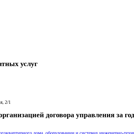
атных услуг
я, 2/1
рганизацией договора управления за год
огоквартирного дома, оборудовании и системах инженерно-техни