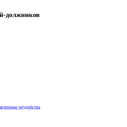
ей-должников
авленные неудобства