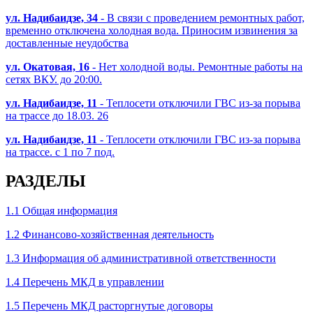
ул. Надибаидзе, 34
- В связи с проведением ремонтных работ,
временно отключена холодная вода. Приносим извинения за
доставленные неудобства
ул. Окатовая, 16
- Нет холодной воды. Ремонтные работы на
сетях ВКУ. до 20:00.
ул. Надибаидзе, 11
- Теплосети отключили ГВС из-за порыва
на трассе до 18.03. 26
ул. Надибаидзе, 11
- Теплосети отключили ГВС из-за порыва
на трассе. с 1 по 7 под.
РАЗДЕЛЫ
1.1 Общая информация
1.2 Финансово-хозяйственная деятельность
1.3 Информация об административной ответственности
1.4 Перечень МКД в управлении
1.5 Перечень МКД расторгнутые договоры