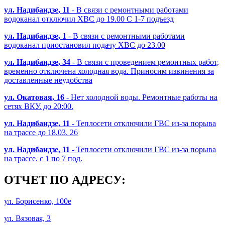
ул. Надибаидзе, 11
- В связи с ремонтными работами
водоканал отключил ХВС до 19.00 С 1-7 подъезд
ул. Надибаидзе, 1
- В связи с ремонтными работами
водоканал приостановил подачу ХВС до 23.00
ул. Надибаидзе, 34
- В связи с проведением ремонтных работ,
временно отключена холодная вода. Приносим извинения за
доставленные неудобства
ул. Окатовая, 16
- Нет холодной воды. Ремонтные работы на
сетях ВКУ. до 20:00.
ул. Надибаидзе, 11
- Теплосети отключили ГВС из-за порыва
на трассе до 18.03. 26
ул. Надибаидзе, 11
- Теплосети отключили ГВС из-за порыва
на трассе. с 1 по 7 под.
ОТЧЕТ ПО АДРЕСУ:
ул. Борисенко, 100е
ул. Вязовая, 3